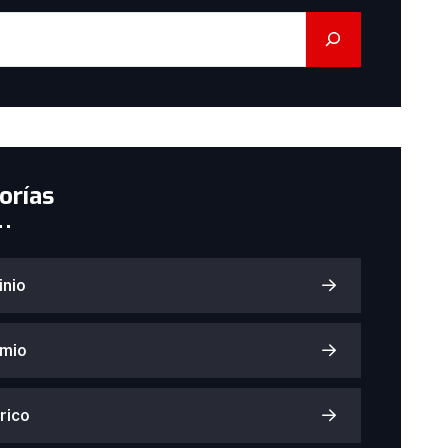
orías
inio
mio
rico