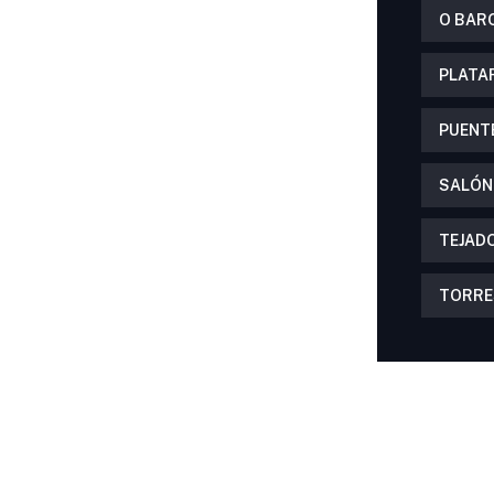
O BAR
PLATA
PUENT
SALÓN
TEJAD
TORRE