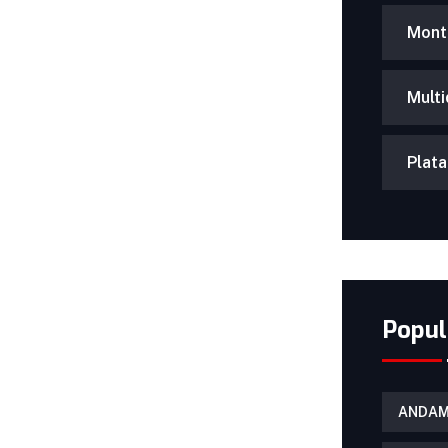
Mont
Multi
Plat
Popul
ANDAM